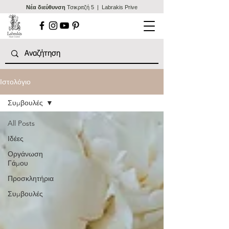
Nέα διεύθυνση
Τσικριτζή 5 | Labrakis Prive
Ιστολόγιο
Συμβουλές
All Posts
Ιδέες
Οργάνωση
Γάμου
Προσκλητήρια
Συμβουλές