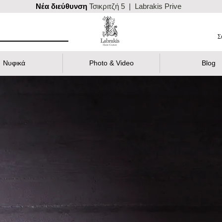
Nέα διεύθυνση
Τσικριτζή 5 | Labrakis Prive
Σ
Νυφικά
Photo & Video
Blog