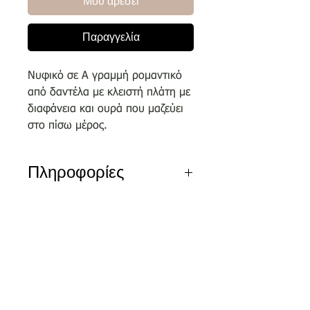
Μου αρέσει
Παραγγελία
Νυφικό σε Α γραμμή ρομαντικό
από δαντέλα με κλειστή πλάτη με
διαφάνεια και ουρά που μαζεύει
στο πίσω μέρος.
Πληροφορίες
Αποκλειστικά σχέδια του οίκου
μας επιλεγμένα απο κορυφαίους
σχεδιαστές.
Nέα διεύθυνση
Τσικριτζή 5 | Labrakis Prive
Τα νέα νυφικά είναι διαθέσιμα για
δειγματισμό μόνο εντός του
καταστήματος και όχι
για πωλήσεις ον-λαιν.