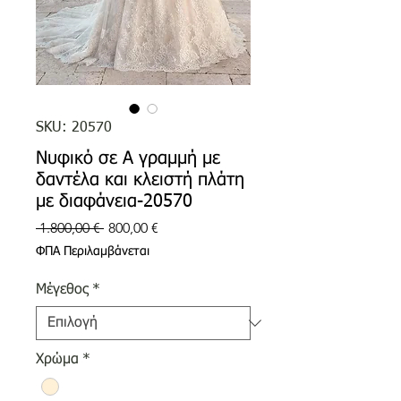
SKU: 20570
Νυφικό σε Α γραμμή με
δαντέλα και κλειστή πλάτη
με διαφάνεια-20570
Κανονική
Τιμή
 1.800,00 € 
800,00 €
τιμή
Έκπτωσης
ΦΠΑ Περιλαμβάνεται
Μέγεθος
*
Χρώμα
*