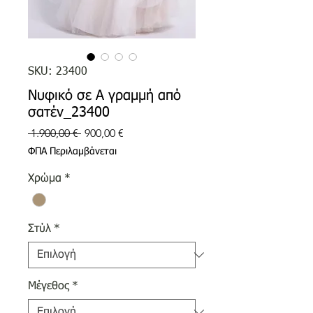
SKU: 23400
Νυφικό σε Α γραμμή από
σατέν_23400
Κανονική
Τιμή
 1.900,00 € 
900,00 €
τιμή
Έκπτωσης
ΦΠΑ Περιλαμβάνεται
Χρώμα
*
Στύλ
*
Μέγεθος
*