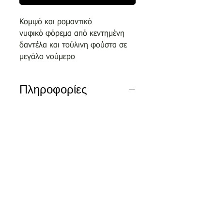
Κομψό και ρομαντικό
νυφικό φόρεμα από κεντημένη
δαντέλα και τούλινη φούστα σε
μεγάλο νούμερο
Πληροφορίες
Αποκλειστικά σχέδια του οίκου
μας επιλεγμένα απο κορυφαίους
σχεδιαστές.
Nέα διεύθυνση
Τσικριτζή 5 | Labrakis Prive
Τα νέα νυφικά είναι διαθέσιμα για
δειγματισμό μόνο εντός του
καταστήματος και όχι
για πωλήσεις ον-λαιν.
Αξίζει να κλείσετε το ραντεβού
σας στο τηλέφωνο 2810326648 ή
και ονλάιν μέσω της φόρμας της