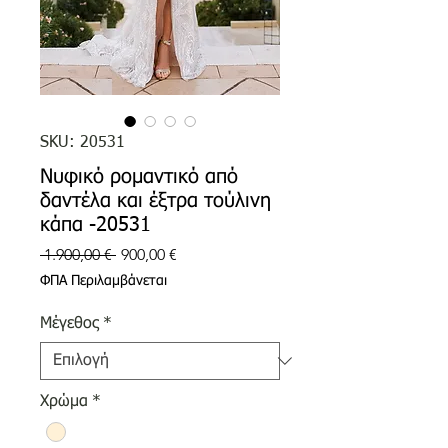
SKU: 20531
Νυφικό ρομαντικό από
δαντέλα και έξτρα τούλινη
κάπα -20531
Κανονική
Τιμή
 1.900,00 € 
900,00 €
τιμή
Έκπτωσης
ΦΠΑ Περιλαμβάνεται
Μέγεθος
*
Χρώμα
*