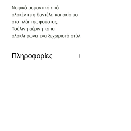
Νυφικό ρομαντικό από
ολοκέντητη δαντέλα και σκίσιμο
στο πλάι της φούστας.
Τούλινη αέρινη κάπα
ολοκληρώνει ένα ξεχωριστό στύλ
Πληροφορίες
Αποκλειστικά σχέδια του οίκου
μας επιλεγμένα απο κορυφαίους
σχεδιαστές.
Nέα διεύθυνση
Τσικριτζή 5 | Labrakis Prive
Τα νέα νυφικά είναι διαθέσιμα για
δειγματισμό μόνο εντός του
καταστήματος και όχι
για πωλήσεις ον-λαιν.
Αξίζει να κλείσετε το ραντεβού
σας στο τηλέφωνο 2810326648 ή