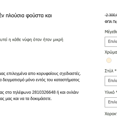
 2.300,
τέν πλούσια φούστα και
ΦΠΑ Πε
Μέγεθ
ευτεί η κάθε νύφη όταν ήταν μικρή
Επιλ
Χρώμ
Στύλ
*
 μας επιλεγμένα απο κορυφαίους σχεδιαστές.
ια δειγματισμό μόνο εντός του καταστήματος
Επιλ
 σας στο τηλέφωνο 2810326648 ή και ονλάιν
Υλικό
ας μας και να τα δοκιμάσετε.
Επιλ
Χαρακτ