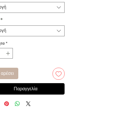
ογή
*
ογή
τα
*
 αρέσει
Παραγγελία