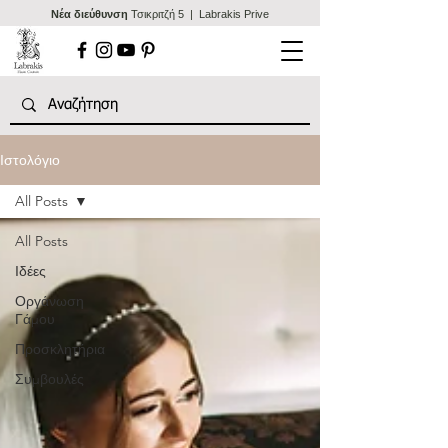
Nέα διεύθυνση
Τσικριτζή 5 | Labrakis Prive
Ιστολόγιο
All Posts
All Posts
Ιδέες
Οργάνωση
Γάμου
Προσκλητήρια
Συμβουλές