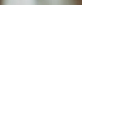
6 Απρ 2021
5 τρόποι να οργανώσεις
ένα Bachelore Party
Οίκος νυφικών Λαμπράκης