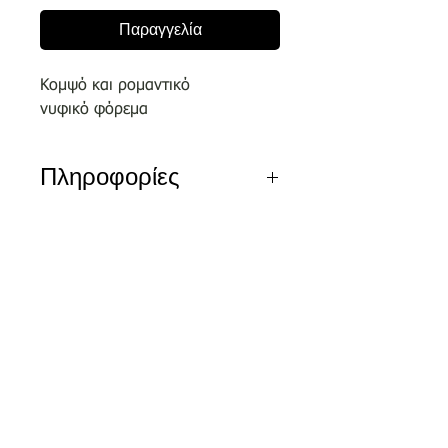
Παραγγελία
Κομψό και ρομαντικό
νυφικό φόρεμα
Πληροφορίες
Αποκλειστικά σχέδια του οίκου
μας επιλεγμένα απο κορυφαίους
σχεδιαστές.
Nέα διεύθυνση
Τσικριτζή 5 | Labrakis Prive
Τα νέα νυφικά είναι διαθέσιμα για
δειγματισμό μόνο εντός του
καταστήματος και όχι
για πωλήσεις ον-λαιν.
Αξίζει να κλείσετε το ραντεβού
σας στο τηλέφωνο 2810326648 ή
και ονλάιν μέσω της φόρμας της