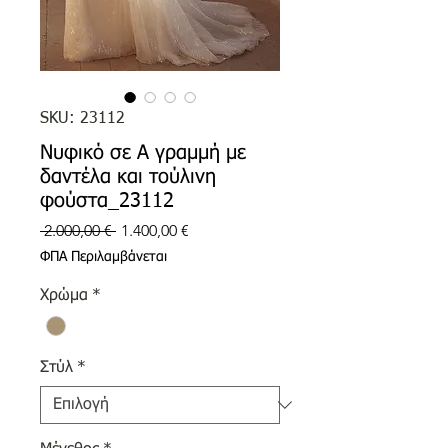
SKU: 23112
Νυφικό σε Α γραμμή με
δαντέλα και τούλινη
φούστα_23112
Κανονική
Τιμή
 2.000,00 € 
1.400,00 €
τιμή
Έκπτωσης
ΦΠΑ Περιλαμβάνεται
Χρώμα
*
Στύλ
*