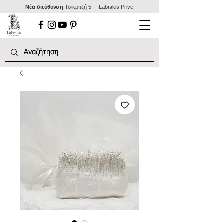
Nέα διεύθυνση
Τσικριτζή 5 | Labrakis Prive