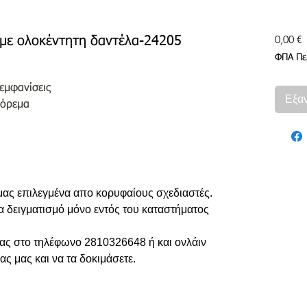
Τ
0,00 €
με ολοκέντητη δαντέλα-24205
ΦΠΑ Πε
εμφανίσεις
Εξα
φόρεμα
 μας επιλεγμένα απο κορυφαίους σχεδιαστές.
ια δειγματισμό μόνο εντός του καταστήματος
 σας στο τηλέφωνο 2810326648 ή και ονλάιν
ας μας και να τα δοκιμάσετε.