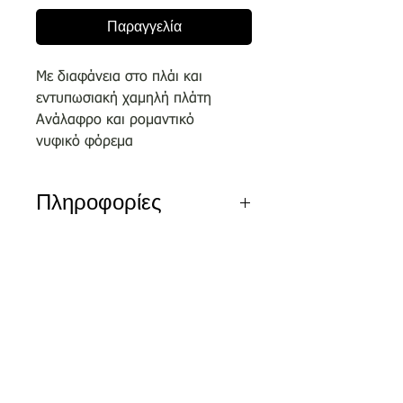
Παραγγελία
Με διαφάνεια στο πλάι και
εντυπωσιακή χαμηλή πλάτη
Ανάλαφρο και ρομαντικό
νυφικό φόρεμα
Πληροφορίες
Αποκλειστικά σχέδια του οίκου
μας επιλεγμένα απο κορυφαίους
σχεδιαστές.
Nέα διεύθυνση
Τσικριτζή 5 | Labrakis Prive
Τα νέα νυφικά είναι διαθέσιμα για
δειγματισμό μόνο εντός του
καταστήματος και όχι
για πωλήσεις ον-λαιν.
Αξίζει να κλείσετε το ραντεβού