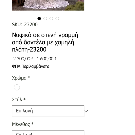
SKU: 23200
Νυφικό σε στενή γραμμή
από δαντέλα με χαμηλή
πλάτη-23200
Κανονική
Τιμή
 2.300,00 € 
1.600,00 €
τιμή
Έκπτωσης
ΦΠΑ Περιλαμβάνεται
Χρώμα
*
Στύλ
*
Μέγεθος
*