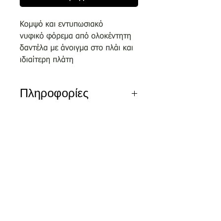
Κομψό και εντυπωσιακό
νυφικό φόρεμα από ολοκέντητη
δαντέλα με άνοιγμα στο πλάι και
ιδιαίτερη πλάτη
Πληροφορίες
Αποκλειστικά σχέδια του οίκου
μας επιλεγμένα απο κορυφαίους
σχεδιαστές.
Nέα διεύθυνση
Τσικριτζή 5 | Labrakis Prive
Τα νέα νυφικά είναι διαθέσιμα για
δειγματισμό μόνο εντός του
καταστήματος και όχι
για πωλήσεις ον-λαιν.
Αξίζει να κλείσετε το ραντεβού
σας στο τηλέφωνο 2810326648 ή
και ονλάιν μέσω της φόρμας της