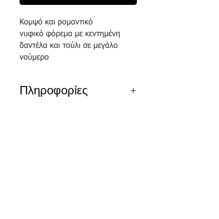
Κομψό και ρομαντικό
νυφικό φόρεμα με κεντημένη
δαντέλα και τούλι σε μεγάλο
νούμερο
Πληροφορίες
Αποκλειστικά σχέδια του οίκου
μας επιλεγμένα απο κορυφαίους
σχεδιαστές.
Nέα διεύθυνση
Τσικριτζή 5 | Labrakis Prive
Τα νέα νυφικά είναι διαθέσιμα για
δειγματισμό μόνο εντός του
καταστήματος και όχι
για πωλήσεις ον-λαιν.
Αξίζει να κλείσετε το ραντεβού
σας στο τηλέφωνο 2810326648 ή
και ονλάιν μέσω της φόρμας της