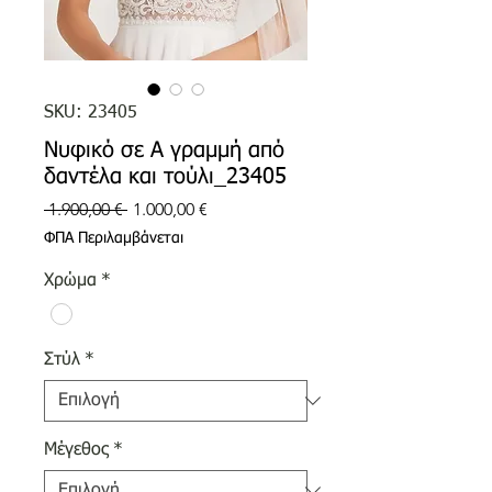
SKU: 23405
Νυφικό σε Α γραμμή από
δαντέλα και τούλι_23405
Κανονική
Τιμή
 1.900,00 € 
1.000,00 €
τιμή
Έκπτωσης
ΦΠΑ Περιλαμβάνεται
Χρώμα
*
Στύλ
*
Μέγεθος
*