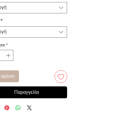
ογή
*
ογή
τα
*
 αρέσει
Παραγγελία