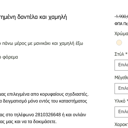
 1.900,
τημένη δαντέλα και χαμηλή
ΦΠΑ Πε
Χρώμ
 πάνω μέρος με μανικάκι και χαμηλή έξω
Στύλ
*
ό φόρεμα
Επιλ
Μέγεθ
Επιλ
 μας επιλεγμένα απο κορυφαίους σχεδιαστές.
ια δειγματισμό μόνο εντός του καταστήματος
Υλικό
Επιλ
 σας στο τηλέφωνο 2810326648 ή και ονλάιν
ας μας και να τα δοκιμάσετε.
Χαρακτ