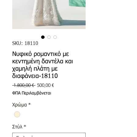
SKU: 18110
Νυφικό ρομαντικό με
κεντημένη δαντέλα και
χαμηλή πλάτη με
διαφάνεια-18110
Κανονική
Τιμή
 1.800,00 € 
500,00 €
τιμή
Έκπτωσης
ΦΠΑ Περιλαμβάνεται
Χρώμα
*
Στύλ
*