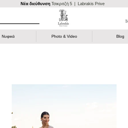
Nέα διεύθυνση
Τσικριτζή 5 | Labrakis Prive
Σ
Νυφικά
Photo & Video
Blog