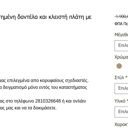
 1.900,
ημένη δαντέλα και κλειστή πλάτη με
ΦΠΑ Πε
Μέγεθ
Επιλ
Χρώμ
Στύλ
*
 μας επιλεγμένα απο κορυφαίους σχεδιαστές.
ια δειγματισμό μόνο εντός του καταστήματος
Επιλ
 σας στο τηλέφωνο 2810326648 ή και ονλάιν
Υλικό
ας μας και να τα δοκιμάσετε.
Επιλ
Χαρακτ