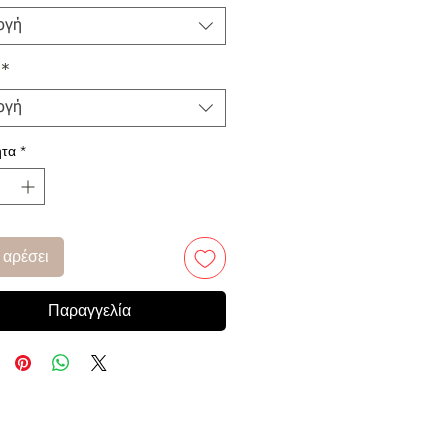
ογή
*
ογή
τα
*
 αρέσει
Παραγγελία