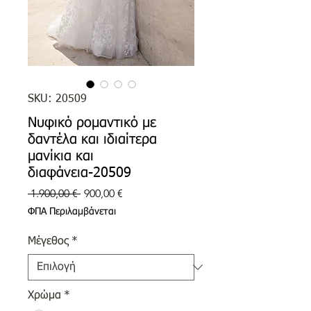
SKU: 20509
Νυφικό ρομαντικό με
δαντέλα και ιδιαίτερα
μανίκια και
διαφάνεια-20509
Κανονική
Τιμή
 1.900,00 € 
900,00 €
τιμή
Έκπτωσης
ΦΠΑ Περιλαμβάνεται
Μέγεθος
*
Χρώμα
*