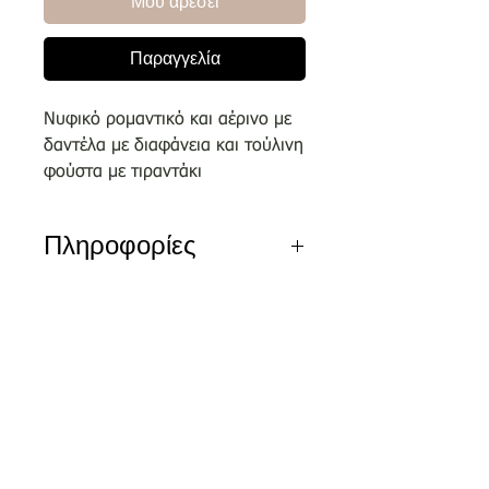
Μου αρέσει
Παραγγελία
Νυφικό ρομαντικό και αέρινο με
δαντέλα με διαφάνεια και τούλινη
φούστα με τιραντάκι
Πληροφορίες
Αποκλειστικά σχέδια του οίκου
μας επιλεγμένα απο κορυφαίους
σχεδιαστές.
Nέα διεύθυνση
Τσικριτζή 5 | Labrakis Prive
Τα νέα νυφικά είναι διαθέσιμα για
δειγματισμό μόνο εντός του
καταστήματος και όχι
για πωλήσεις ον-λαιν.
Αξίζει να κλείσετε το ραντεβού