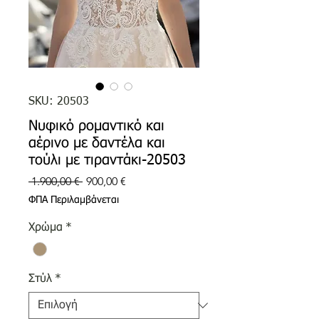
SKU: 20503
Νυφικό ρομαντικό και
αέρινο με δαντέλα και
τούλι με τιραντάκι-20503
Κανονική
Τιμή
 1.900,00 € 
900,00 €
τιμή
Έκπτωσης
ΦΠΑ Περιλαμβάνεται
Χρώμα
*
Στύλ
*