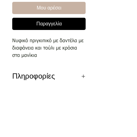
Μου αρέσει
Παραγγελία
Νυφικό πριγκιπικό με δαντέλα με
διαφάνεια και τούλι με κρόσια
στα μανίκια
Πληροφορίες
Αποκλειστικά σχέδια του οίκου
μας επιλεγμένα απο κορυφαίους
σχεδιαστές.
Nέα διεύθυνση
Τσικριτζή 5 | Labrakis Prive
Τα νέα νυφικά είναι διαθέσιμα για
δειγματισμό μόνο εντός του
καταστήματος και όχι
για πωλήσεις ον-λαιν.