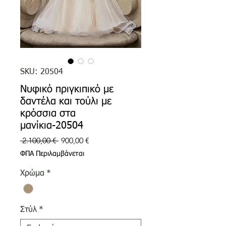
SKU: 20504
Νυφικό πριγκιπικό με
δαντέλα και τούλι με
κρόσσια στα
μανίκια-20504
Κανονική
Τιμή
 2.100,00 € 
900,00 €
τιμή
Έκπτωσης
ΦΠΑ Περιλαμβάνεται
Χρώμα
*
Στύλ
*