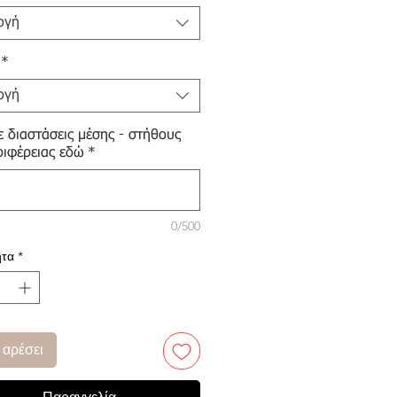
ογή
*
ογή
 διαστάσεις μέσης - στήθους
ριφέρειας εδώ
*
0/500
τα
*
 αρέσει