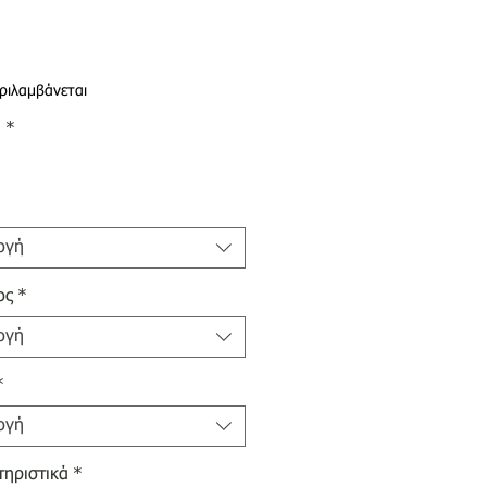
ιμή
ριλαμβάνεται
α
*
ογή
ος
*
ογή
*
ογή
ηριστικά
*