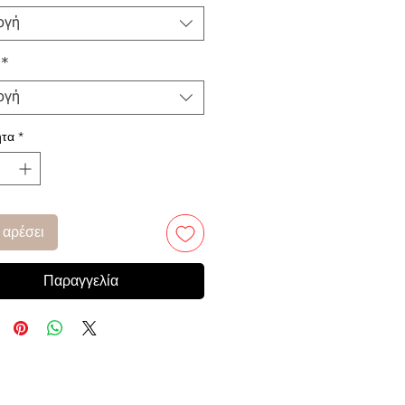
ογή
*
ογή
τα
*
 αρέσει
Παραγγελία