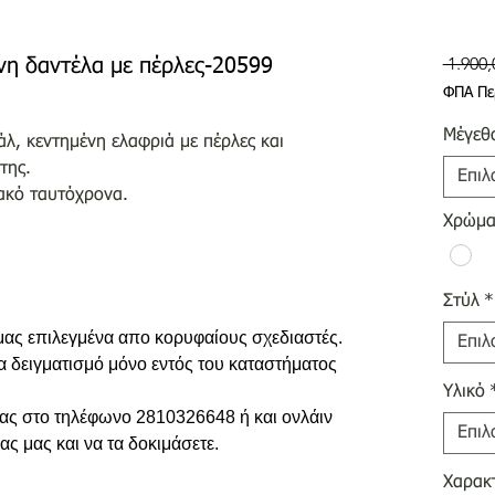
 1.900,
νη δαντέλα με πέρλες-20599
ΦΠΑ Πε
Μέγεθ
λ, κεντημένη ελαφριά με πέρλες και
της.
Επιλ
ακό ταυτόχρονα.
Χρώμ
Στύλ
*
 μας επιλεγμένα απο κορυφαίους σχεδιαστές.
Επιλ
ια δειγματισμό μόνο εντός του καταστήματος
Υλικό
 σας στο τηλέφωνο 2810326648 ή και ονλάιν
Επιλ
ας μας και να τα δοκιμάσετε.
Χαρακτ