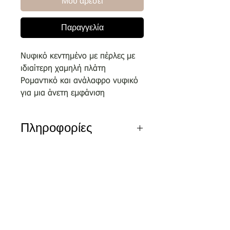
Μου αρέσει
Παραγγελία
Νυφικό κεντημένο με πέρλες με
ιδιαίτερη χαμηλή πλάτη
Ρομαντικό και ανάλαφρο νυφικό
για μια άνετη εμφάνιση
Πληροφορίες
Αποκλειστικά σχέδια του οίκου
μας επιλεγμένα απο κορυφαίους
σχεδιαστές.
Nέα διεύθυνση
Τσικριτζή 5 | Labrakis Prive
Τα νέα νυφικά είναι διαθέσιμα για
δειγματισμό μόνο εντός του
καταστήματος και όχι
για πωλήσεις ον-λαιν.