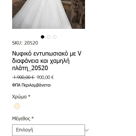
SKU: 20520
Νυφικό εντυπωσιακό με V
διαφάνεια και χαμηλή
πλάτη_20520
Κανονική
Τιμή
 1.900,00 € 
900,00 €
τιμή
Έκπτωσης
ΦΠΑ Περιλαμβάνεται
Χρώμα
*
Μέγεθος
*