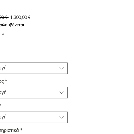
Κανονική
Τιμή
00 € 
1.300,00 €
τιμή
Έκπτωσης
ριλαμβάνεται
α
*
ογή
ος
*
ογή
*
ογή
ηριστικά
*