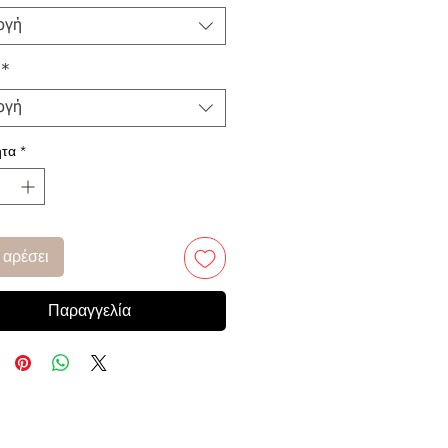
ογή
*
ογή
τα
*
 αρέσει
Παραγγελία