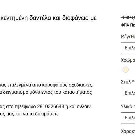
 1.800,
κεντημένη δαντέλα και διαφάνεια με
ΦΠΑ Πε
Μέγεθ
Επιλ
Χρώμ
Στύλ
*
 μας επιλεγμένα απο κορυφαίους σχεδιαστές.
ια δειγματισμό μόνο εντός του καταστήματος
Επιλ
 σας στο τηλέφωνο 2810326648 ή και ονλάιν
Υλικό
ας μας και να τα δοκιμάσετε.
Επιλ
Χαρακτ