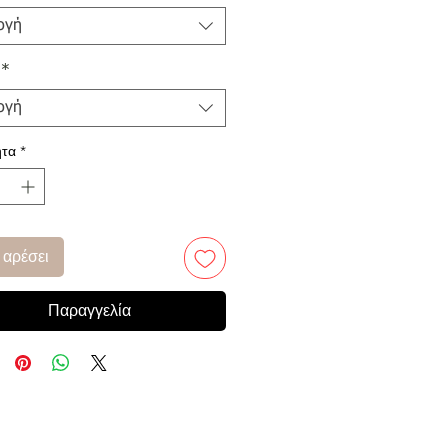
ογή
*
ογή
τα
*
 αρέσει
Παραγγελία