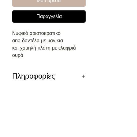
Μου αρέσει
Παραγγελία
Νυφικό αριστοκρατικό
απο δαντέλα με μανίκια
και χαμηλή πλάτη με ελαφριά
ουρά
Πληροφορίες
Αποκλειστικά σχέδια του οίκου
μας επιλεγμένα απο κορυφαίους
σχεδιαστές.
Nέα διεύθυνση
Τσικριτζή 5 | Labrakis Prive
Τα νέα νυφικά είναι διαθέσιμα για
δειγματισμό μόνο εντός του
καταστήματος και όχι
για πωλήσεις ον-λαιν.