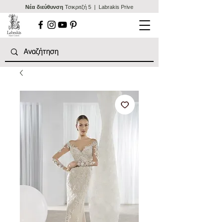
Nέα διεύθυνση
Τσικριτζή 5 | Labrakis Prive