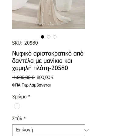
SKU: 20580
Νυφικό αριστοκρατικό από
δαντέλα με μανίκια και
χαμηλή πλάτη-20580
Κανονική
Τιμή
 1.800,00 € 
800,00 €
τιμή
Έκπτωσης
ΦΠΑ Περιλαμβάνεται
Χρώμα
*
Στύλ
*