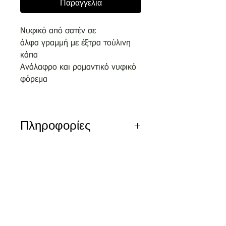
Παραγγελία
Νυφικό από σατέν σε
άλφα γραμμή με έξτρα τούλινη
κάπα
Ανάλαφρο και ρομαντικό νυφικό
φόρεμα
Πληροφορίες
Αποκλειστικά σχέδια του οίκου
μας επιλεγμένα απο κορυφαίους
σχεδιαστές.
Nέα διεύθυνση
Τσικριτζή 5 | Labrakis Prive
Τα νέα νυφικά είναι διαθέσιμα για
δειγματισμό μόνο εντός του
καταστήματος και όχι
για πωλήσεις ον-λαιν.