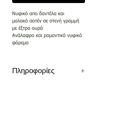
Νυφικό απο δαντέλα και
μαλακό σατέν σε στενή γραμμή
με έξτρα ουρά
Ανάλαφρο και ρομαντικό νυφικό
φόρεμα
Πληροφορίες
Αποκλειστικά σχέδια του οίκου
μας επιλεγμένα απο κορυφαίους
σχεδιαστές.
Nέα διεύθυνση
Τσικριτζή 5 | Labrakis Prive
Τα νέα νυφικά είναι διαθέσιμα για
δειγματισμό μόνο εντός του
καταστήματος και όχι
για πωλήσεις ον-λαιν.
Αξίζει να κλείσετε το ραντεβού