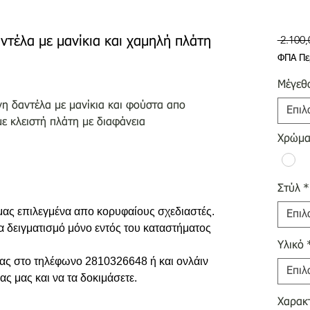
 2.100,
ντέλα με μανίκια και χαμηλή πλάτη
ΦΠΑ Πε
Μέγεθ
νη δαντέλα με μανίκια και φούστα απο
Επιλ
με κλειστή πλάτη με διαφάνεια
Χρώμ
Στύλ
*
 μας επιλεγμένα απο κορυφαίους σχεδιαστές.
Επιλ
ια δειγματισμό μόνο εντός του καταστήματος
Υλικό
 σας στο τηλέφωνο 2810326648 ή και ονλάιν
Επιλ
ας μας και να τα δοκιμάσετε.
Χαρακτ