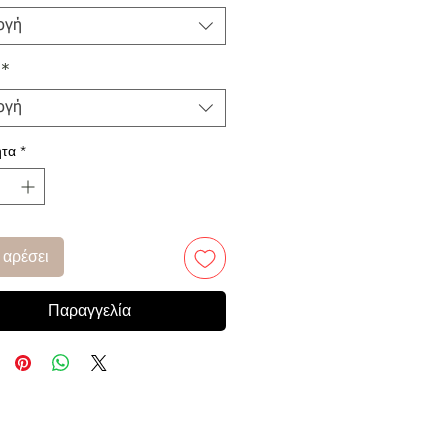
ογή
*
ογή
τα
*
 αρέσει
Παραγγελία