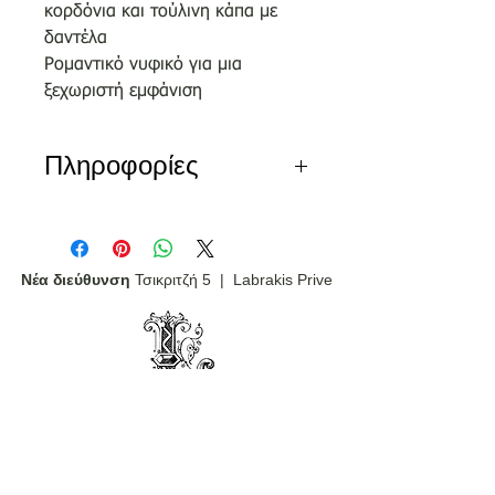
κορδόνια και τούλινη κάπα με
δαντέλα
Ρομαντικό νυφικό για μια
ξεχωριστή εμφάνιση
Πληροφορίες
Αποκλειστικά σχέδια του οίκου
μας επιλεγμένα απο κορυφαίους
σχεδιαστές.
Nέα διεύθυνση
Τσικριτζή 5 | Labrakis Prive
Τα νέα νυφικά είναι διαθέσιμα για
δειγματισμό μόνο εντός του
καταστήματος και όχι
για πωλήσεις ον-λαιν.
Αξίζει να κλείσετε το ραντεβού
σας στο τηλέφωνο 2810326648 ή
και ονλάιν μέσω της φόρμας της
ιστιοσελίδας μας και να τα
+302810326648