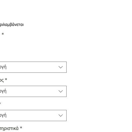
ιμή
ριλαμβάνεται
α
*
ογή
ος
*
ογή
*
ογή
ηριστικά
*