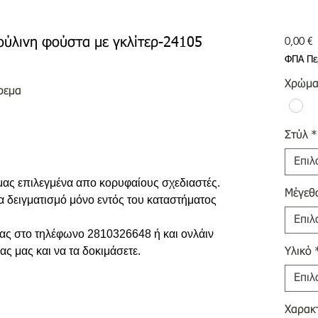
Τ
0,00 €
ούλινη φούστα με γκλίτερ-24105
ΦΠΑ Πε
Χρώμ
ρεμα
Στύλ
*
Επιλ
 μας επιλεγμένα απο κορυφαίους σχεδιαστές.
Μέγεθ
ια δειγματισμό μόνο εντός του καταστήματος
Επιλ
 σας στο τηλέφωνο 2810326648 ή και ονλάιν
ας μας και να τα δοκιμάσετε.
Υλικό
Επιλ
Χαρακτ