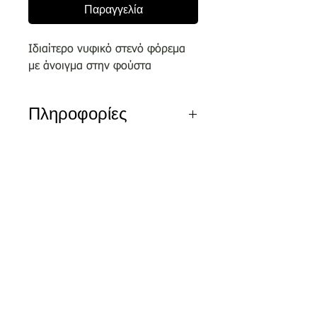
Παραγγελία
Ιδιαίτερο νυφικό στενό φόρεμα
με άνοιγμα στην φούστα
Πληροφορίες
Αποκλειστικά σχέδια του οίκου
μας επιλεγμένα απο κορυφαίους
σχεδιαστές.
Nέα διεύθυνση
Τσικριτζή 5 | Labrakis Prive
Τα νέα νυφικά είναι διαθέσιμα για
δειγματισμό μόνο εντός του
καταστήματος και όχι
για πωλήσεις ον-λαιν.
Αξίζει να κλείσετε το ραντεβού
σας στο τηλέφωνο 2810326648 ή
και ονλάιν μέσω της φόρμας της
ιστιοσελίδας μας και να τα
+302810326648