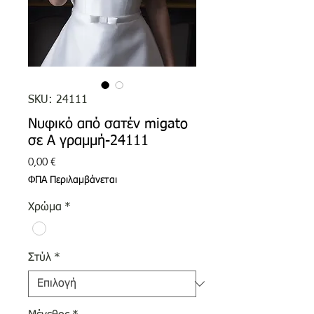
SKU: 24111
Νυφικό από σατέν migato
σε Α γραμμή-24111
Τιμή
0,00 €
ΦΠΑ Περιλαμβάνεται
Χρώμα
*
Στύλ
*