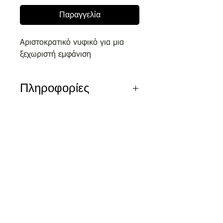
Παραγγελία
Αριστοκρατικό νυφικό για μια
ξεχωριστή εμφάνιση
Πληροφορίες
Αποκλειστικά σχέδια του οίκου
μας επιλεγμένα απο κορυφαίους
σχεδιαστές.
Nέα διεύθυνση
Τσικριτζή 5 | Labrakis Prive
Τα νέα νυφικά είναι διαθέσιμα για
δειγματισμό μόνο εντός του
καταστήματος και όχι
για πωλήσεις ον-λαιν.
Αξίζει να κλείσετε το ραντεβού
σας στο τηλέφωνο 2810326648 ή
και ονλάιν μέσω της φόρμας της