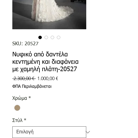
SKU: 20527
Νυφικό από δαντέλα
κεντημένη και διαφάνεια
με χαμηλή πλάτη-20527
Κανονική
Τιμή
 2.300,00 € 
1.000,00 €
τιμή
Έκπτωσης
ΦΠΑ Περιλαμβάνεται
Χρώμα
*
Στύλ
*