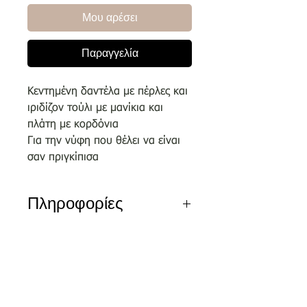
Μου αρέσει
Παραγγελία
Κεντημένη δαντέλα με πέρλες και
ιριδίζον τούλι με μανίκια και
πλάτη με κορδόνια
Για την νύφη που θέλει να είναι
σαν πριγκίπισα
Πληροφορίες
Αποκλειστικά σχέδια του οίκου
μας επιλεγμένα απο κορυφαίους
σχεδιαστές.
Nέα διεύθυνση
Τσικριτζή 5 | Labrakis Prive
Τα νέα νυφικά είναι διαθέσιμα για
δειγματισμό μόνο εντός του